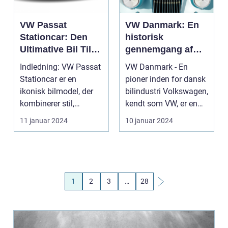
VW Passat
VW Danmark: En
Stationcar: Den
historisk
Ultimative Bil Til
gennemgang af
Bilejerne og
bilproducentens
Indledning: VW Passat
VW Danmark - En
Bilentusiaster
udvikling og
Stationcar er en
pioner inden for dansk
betydning for
ikonisk bilmodel, der
bilindustri Volkswagen,
bilentusiaster og -
kombinerer stil,
kendt som VW, er en
ejere
ydeevne og
bilproducent, de...
11 januar 2024
10 januar 2024
funktionali...
1
2
3
…
28