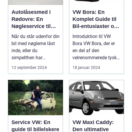
Autolåsesmed i
VW Bora: En
Rødovre: En
Komplet Guide til
Nøgleservice til
Bil-entusiaster og
Alle Tider
Bil-ejere
Når du står udenfor din
Introduktion til VW
bil med nøglerne låst
Bora VW Bora, der er
inde, eller du
en del af den
simpelthen har...
velrenommerede tyske
Volkswagen-familie, er
12 september 2024
18 januar 2024
...
Service VW: En
VW Maxi Caddy:
guide til billelskere
Den ultimative