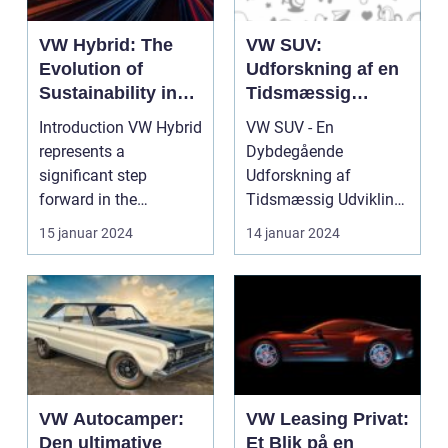
VW Hybrid: The
VW SUV:
Evolution of
Udforskning af en
Sustainability in
Tidsmæssig
the Automotive
Udvikling og
Introduction VW Hybrid
VW SUV - En
Industry
Vigtige
represents a
Dybdegående
Informationer for
significant step
Udforskning af
Bilentusiaster
forward in the
Tidsmæssig Udvikling
automotive industry's
og Vigtige
15 januar 2024
14 januar 2024
quest for...
Informationer
Indledning: M...
VW Autocamper:
VW Leasing Privat:
Den ultimative
Et Blik på en