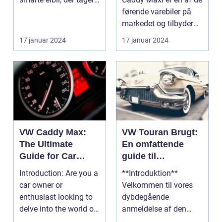
verden med...
førende varebiler på
markedet og tilbyder
en imponerende kom...
17 januar 2024
17 januar 2024
VW Caddy Max:
VW Touran Brugt:
The Ultimate
En omfattende
Guide for Car
guide til
Owners and
bilentusiaster og
Introduction: Are you a
**Introduktion**
Enthusiasts
potentielle købere
car owner or
Velkommen til vores
enthusiast looking to
dybdegående
delve into the world of
anmeldelse af den
versatile vehicle...
populære VW Touran-