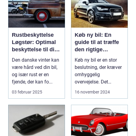
Rustbeskyttelse
Køb ny bil: En
Løgstør: Optimal
guide til at træffe
beskyttelse til din
den rigtige
bil
beslutning
Den danske vinter kan
Køb ny bil er en stor
være hård ved din bil,
beslutning, der kræver
og især rust er en
omhyggelig
fjende, der kan fo...
overvejelse. Det
handler ikke k...
03 februar 2025
16 november 2024