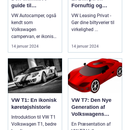
guide til
Fornuftig og
bilentusiaster
Belejlig
VW Autocamper, også
VW Leasing Privat -
Bilfinansieringsløs
kendt som
Gør dine biltyverier til
ning
Volkswagen
virkelighed ...
campervan, er ikonisk
inden for autocamper-
14 januar 2024
14 januar 2024
verdenen. Denne ...
VW T1: En ikonisk
VW T7: Den Nye
køretøjshistorie
Generation af
Volkswagens
Introduktion til VW T1
Transporter
Volkswagen T1, bedre
En Præsentation af