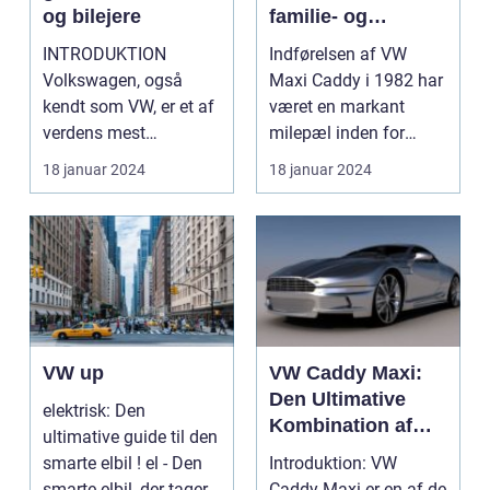
og bilejere
familie- og
erhvervsbil
INTRODUKTION
Indførelsen af VW
Volkswagen, også
Maxi Caddy i 1982 har
kendt som VW, er et af
været en markant
verdens mest
milepæl inden for
anerkendte bilmærker,
bilindustrien. Denne
18 januar 2024
18 januar 2024
der tilbyde...
alsi...
VW up
VW Caddy Maxi:
Den Ultimative
elektrisk: Den
Kombination af
ultimative guide til den
Plads, Kvalitet og
smarte elbil ! el - Den
Introduktion: VW
Nytænkning
smarte elbil, der tager
Caddy Maxi er en af de