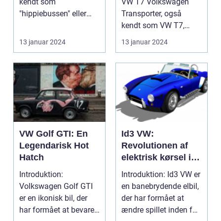
kendt som
VW T7 Volkswagen
"hippiebussen" eller
Transporter, også
"Kombi", er uden tvivl
kendt som VW T7,
e...
repræsenterer den
13 januar 2024
13 januar 2024
nyeste gen...
VW Golf GTI: En
Id3 VW:
Legendarisk Hot
Revolutionen af
Hatch
elektrisk kørsel i
bilindustrien
Introduktion:
Introduktion: Id3 VW er
Volkswagen Golf GTI
en banebrydende elbil,
er en ikonisk bil, der
der har formået at
har formået at bevare
ændre spillet inden for