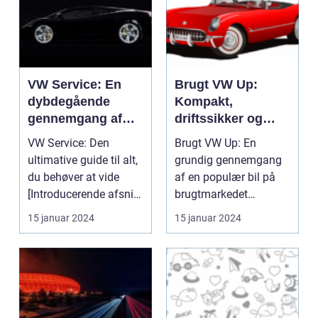
VW Service: En
Brugt VW Up:
dybdegående
Kompakt,
gennemgang af
driftssikker og
bilmærkets
økonomisk
VW Service: Den
Brugt VW Up: En
servicehistorie
ultimative guide til alt,
grundig gennemgang
du behøver at vide
af en populær bil på
[Introducerende afsnit
brugtmarkedet
og hook til læs...
Introduktion til Brugt
15 januar 2024
15 januar 2024
VW Up...