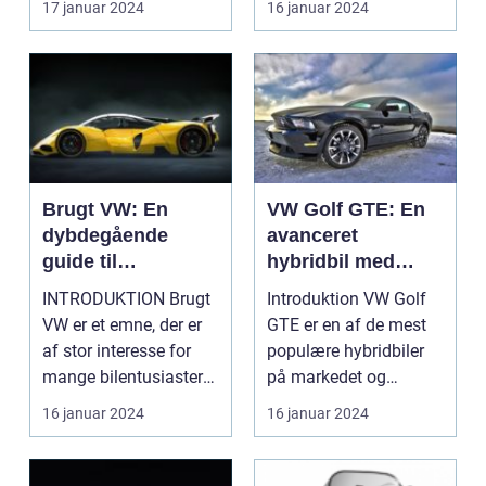
17 januar 2024
16 januar 2024
brugt. Hvis d...
Brugt VW: En
VW Golf GTE: En
dybdegående
avanceret
guide til
hybridbil med
bilentusiaster og
elektrisk ydeevne
INTRODUKTION Brugt
Introduktion VW Golf
bil-ejere
og stilfuldt design
VW er et emne, der er
GTE er en af de mest
af stor interesse for
populære hybridbiler
mange bilentusiaster
på markedet og
og bil-ejere. V...
repræsenterer VW's vi...
16 januar 2024
16 januar 2024