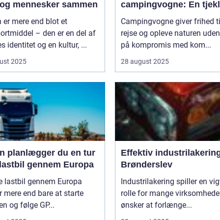
 og mennesker sammen
campingvogne: En tjekl
 er mere end blot et
Campingvogne giver frihed ti
ortmiddel – den er en del af
rejse og opleve naturen uden
s identitet og en kultur, ...
på kompromis med kom...
ust 2025
28 august 2025
n planlægger du en tur
Effektiv industrilakering
lastbil gennem Europa
Brønderslev
e lastbil gennem Europa
Industrilakering spiller en vig
 mere end bare at starte
rolle for mange virksomheder
n og følge GP...
ønsker at forlænge...