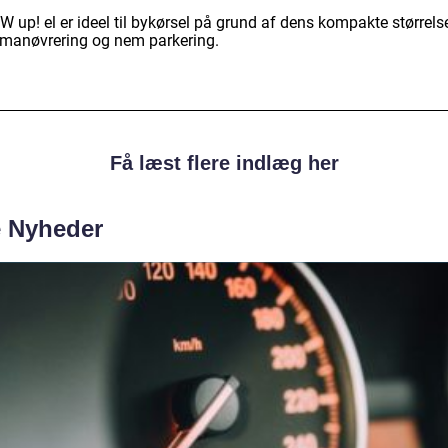
W up! el er ideel til bykørsel på grund af dens kompakte størrels
e manøvrering og nem parkering.
Få læst flere indlæg her
e Nyheder