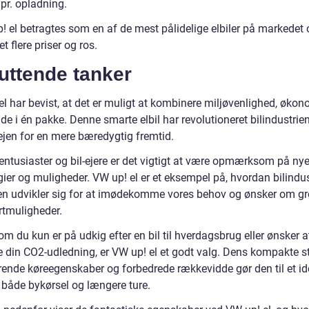
pr. opladning.
! el betragtes som en af de mest pålidelige elbiler på markedet 
 flere priser og ros.
uttende tanker
l har bevist, at det er muligt at kombinere miljøvenlighed, økon
e i én pakke. Denne smarte elbil har revolutioneret bilindustrie
ejen for en mere bæredygtig fremtid.
entusiaster og bil-ejere er det vigtigt at være opmærksom på ny
ier og muligheder. VW up! el er et eksempel på, hvordan bilindus
den udvikler sig for at imødekomme vores behov og ønsker om g
rtmuligheder.
m du kun er på udkig efter en bil til hverdagsbrug eller ønsker a
e din CO2-udledning, er VW up! el et godt valg. Dens kompakte st
ende køreegenskaber og forbedrede rækkevidde gør den til et id
r både bykørsel og længere ture.