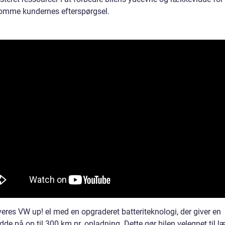
mme kundernes efterspørgsel.
veres VW up! el med en opgraderet batteriteknologi, der giver en
de på op til 300 km pr. opladning. Dette gør bilen velegnet til 