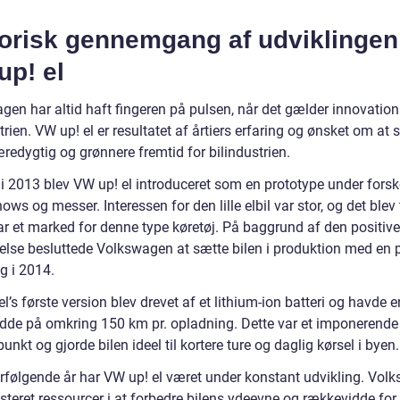
torisk gennemgang af udviklingen
up! el
en har altid haft fingeren på pulsen, når det gælder innovation 
trien. VW up! el er resultatet af årtiers erfaring og ønsket om at
redygtig og grønnere fremtid for bilindustrien.
 i 2013 blev VW up! el introduceret som en prototype under forsk
ws og messer. Interessen for den lille elbil var stor, og det blev 
ar et marked for denne type køretøj. På baggrund af den positive
lse besluttede Volkswagen at sætte bilen i produktion med en 
g i 2014.
l’s første version blev drevet af et lithium-ion batteri og havde e
dde på omkring 150 km pr. opladning. Dette var et imponerende 
punkt og gjorde bilen ideel til kortere ture og daglig kørsel i byen.
terfølgende år har VW up! el været under konstant udvikling. Vo
steret ressourcer i at forbedre bilens ydeevne og rækkevidde for