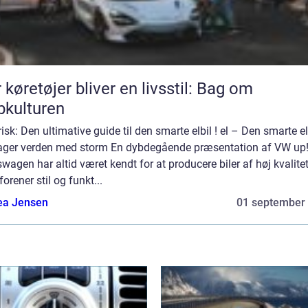
 køretøjer bliver en livsstil: Bag om
bkulturen
risk: Den ultimative guide til den smarte elbil ! el – Den smarte el
tager verden med storm En dybdegående præsentation af VW up!
wagen har altid været kendt for at producere biler af høj kvalitet
orener stil og funkt...
ea Jensen
01 september