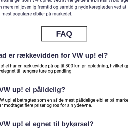
tløsninger som VW up! el. Ved at vælge denne bil kan vi bidrage 
n mere miljøvenlig fremtid og samtidig nyde køreglæden ved at k
e mest populære elbiler på markedet.
FAQ
ad er rækkevidden for VW up! el?
! el har en rækkevidde på op til 300 km pr. opladning, hvilket g
elegnet til længere ture og pendling.
VW up! el pålidelig?
VW up! el betragtes som en af de mest pålidelige elbiler på mark
r modtaget flere priser og ros for sin ydeevne.
VW up! el egnet til bykørsel?