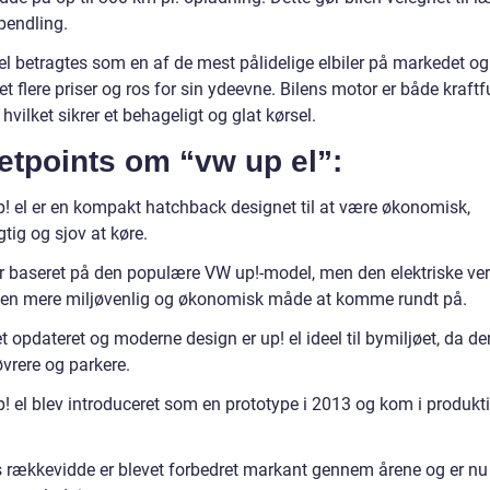
pendling.
el betragtes som en af de mest pålidelige elbiler på markedet og
 flere priser og ros for sin ydeevne. Bilens motor er både kraftf
, hvilket sikrer et behageligt og glat kørsel.
etpoints om “vw up el”:
! el er en kompakt hatchback designet til at være økonomisk,
tig og sjov at køre.
r baseret på den populære VW up!-model, men den elektriske ve
r en mere miljøvenlig og økonomisk måde at komme rundt på.
 opdateret og moderne design er up! el ideel til bymiljøet, da den
vrere og parkere.
! el blev introduceret som en prototype i 2013 og kom i produkti
s rækkevidde er blevet forbedret markant gennem årene og er nu 