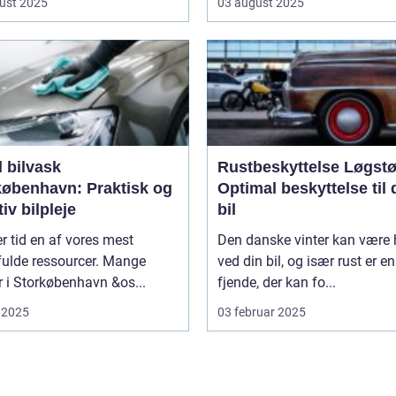
ust 2025
03 august 2025
 bilvask
Rustbeskyttelse Løgstø
københavn: Praktisk og
Optimal beskyttelse til 
tiv bilpleje
bil
er tid en af vores mest
Den danske vinter kan være 
fulde ressourcer. Mange
ved din bil, og især rust er en
er i Storkøbenhavn &os...
fjende, der kan fo...
 2025
03 februar 2025