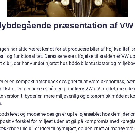
dybdegående præsentation af VW
en har altid været kendt for at producere biler af høj kvalitet, 
stil og funktionalitet. Deres seneste tilføjelse til stalden er VW up
 elbil, der har vundet hjertet hos både bilentusiaster og miljøbe
el er en kompakt hatchback designet til at være økonomisk, bær
 at køre. Den er baseret på den populære VW up!-model, men de
ske version tilbyder en mere miljøvenlig og økonomisk måde at
.
opdateret og moderne design er up! el øjenæblet hos dem, der øn
 positiv forskel for miljøet uden at gå på kompromis med køreg
rækkende lille bil er ideel til bymiljøet, da den er let at manøvrere