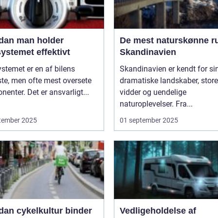
dan man holder
De mest naturskønne ru
ystemet effektivt
Skandinavien
stemet er en af bilens
Skandinavien er kendt for si
ste, men ofte mest oversete
dramatiske landskaber, store
enter. Det er ansvarligt...
vidder og uendelige
naturoplevelser. Fra...
tember 2025
01 september 2025
dan cykelkultur binder
Vedligeholdelse af