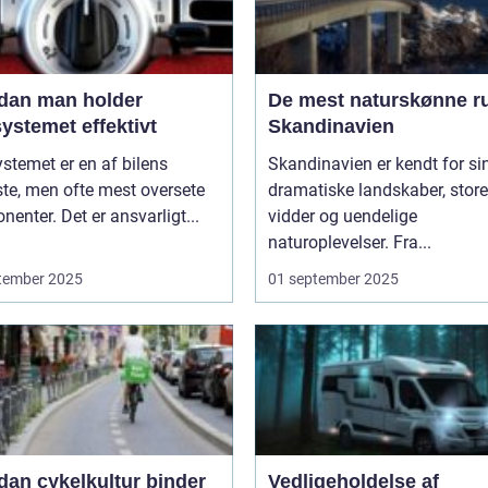
dan man holder
De mest naturskønne ru
ystemet effektivt
Skandinavien
stemet er en af bilens
Skandinavien er kendt for si
ste, men ofte mest oversete
dramatiske landskaber, store
enter. Det er ansvarligt...
vidder og uendelige
naturoplevelser. Fra...
tember 2025
01 september 2025
dan cykelkultur binder
Vedligeholdelse af