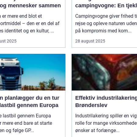
 og mennesker sammen
campingvogne: En tjekl
 er mere end blot et
Campingvogne giver frihed ti
ortmiddel – den er en del af
rejse og opleve naturen uden
s identitet og en kultur, ...
på kompromis med kom...
ust 2025
28 august 2025
n planlægger du en tur
Effektiv industrilakering
lastbil gennem Europa
Brønderslev
e lastbil gennem Europa
Industrilakering spiller en vig
 mere end bare at starte
rolle for mange virksomheder
n og følge GP...
ønsker at forlænge...