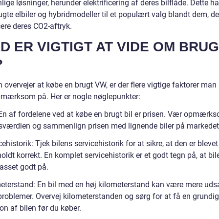
lige løsninger, herunder elektrificering af deres bilflåde. Dette ha
gte elbiler og hybridmodeller til et populært valg blandt dem, d
ere deres CO2-aftryk.
D ER VIGTIGT AT VIDE OM BRU
?
overvejer at købe en brugt VW, er der flere vigtige faktorer man
mærksom på. Her er nogle nøglepunkter:
: En af fordelene ved at købe en brugt bil er prisen. Vær opmærk
værdien og sammenlign prisen med lignende biler på markedet
cehistorik: Tjek bilens servicehistorik for at sikre, at den er blevet
oldt korrekt. En komplet servicehistorik er et godt tegn på, at bil
passet godt på.
meterstand: En bil med en høj kilometerstand kan være mere udsa
problemer. Overvej kilometerstanden og sørg for at få en grundig
on af bilen før du køber.