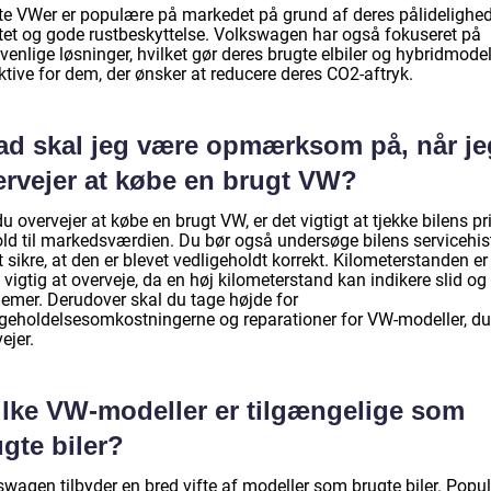
te VWer er populære på markedet på grund af deres pålidelighed
itet og gode rustbeskyttelse. Volkswagen har også fokuseret på
venlige løsninger, hvilket gør deres brugte elbiler og hybridmodel
ktive for dem, der ønsker at reducere deres CO2-aftryk.
ad skal jeg være opmærksom på, når je
ervejer at købe en brugt VW?
u overvejer at købe en brugt VW, er det vigtigt at tjekke bilens pri
old til markedsværdien. Du bør også undersøge bilens servicehis
t sikre, at den er blevet vedligeholdt korrekt. Kilometerstanden er
vigtig at overveje, da en høj kilometerstand kan indikere slid og
lemer. Derudover skal du tage højde for
igeholdelsesomkostningerne og reparationer for VW-modeller, du
ejer.
ilke VW-modeller er tilgængelige som
gte biler?
swagen tilbyder en bred vifte af modeller som brugte biler. Popu