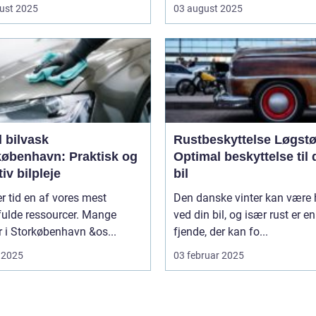
ust 2025
03 august 2025
 bilvask
Rustbeskyttelse Løgstø
københavn: Praktisk og
Optimal beskyttelse til 
tiv bilpleje
bil
er tid en af vores mest
Den danske vinter kan være 
fulde ressourcer. Mange
ved din bil, og især rust er en
er i Storkøbenhavn &os...
fjende, der kan fo...
 2025
03 februar 2025