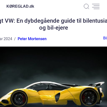
KØREGLAD.
dk
t VW: En dybdegående guide til bilentusi
og bil-ejere
Bi
ar 2024
Peter Mortensen