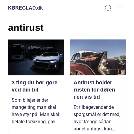
KØREGLAD.
dk
antirust
3 ting du bør gøre
Antirust holder
ved din bil
rusten for døren –
i en vis tid
Som bilejer er der
mange ting man skal
Et tilbagevendende
have styr på. Man skal
spørgsmål er det med,
betale forsikring, grøn
hvor længe sådan
e...
noget antirust kan