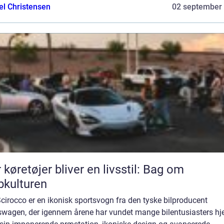
el Christensen
02 september
 køretøjer bliver en livsstil: Bag om
bkulturen
irocco er en ikonisk sportsvogn fra den tyske bilproducent
swagen, der igennem årene har vundet mange bilentusiasters hje