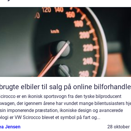
brugte elbiler til salg på online bilforhandle
irocco er en ikonisk sportsvogn fra den tyske bilproducent
swagen, der igennem årene har vundet mange bilentusiasters hje
sin imponerende præstation, ikoniske design og avancerede
logi er VW Scirocco blevet et symbol på fart og...
ea Jensen
28 oktober