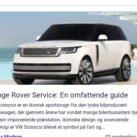
ge Rover Service: En omfattende guide
irocco er en ikonisk sportsvogn fra den tyske bilproducent
swagen, der igennem årene har vundet mange bilentusiasters hje
sin imponerende præstation, ikoniske design og avancerede
logi er VW Scirocco blevet et symbol på fart og...
a Madsen
02 september