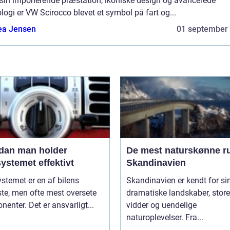
sin imponerende præstation, ikoniske design og avancerede
logi er VW Scirocco blevet et symbol på fart og...
ea Jensen
01 september
dan man holder
De mest naturskønne ru
ystemet effektivt
Skandinavien
stemet er en af bilens
Skandinavien er kendt for si
ste, men ofte mest oversete
dramatiske landskaber, store
enter. Det er ansvarligt...
vidder og uendelige
naturoplevelser. Fra...