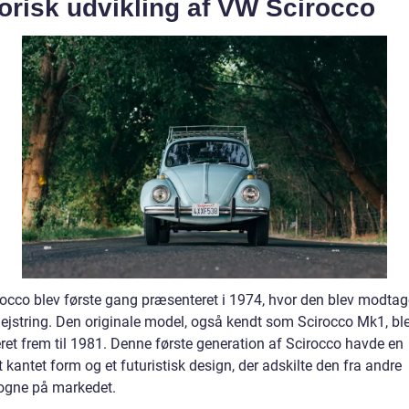
orisk udvikling af VW Scirocco
occo blev første gang præsenteret i 1974, hvor den blev modta
gejstring. Den originale model, også kendt som Scirocco Mk1, bl
ret frem til 1981. Denne første generation af Scirocco havde en
kantet form og et futuristisk design, der adskilte den fra andre
ogne på markedet.