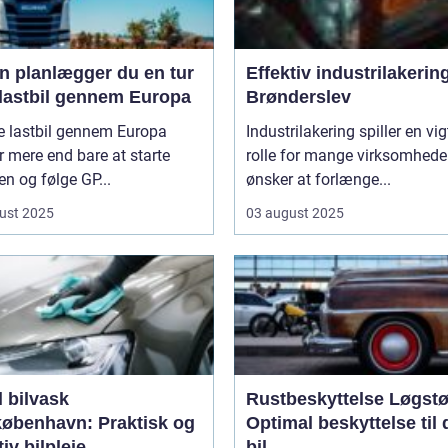
n planlægger du en tur
Effektiv industrilakering
lastbil gennem Europa
Brønderslev
e lastbil gennem Europa
Industrilakering spiller en vig
 mere end bare at starte
rolle for mange virksomheder
n og følge GP...
ønsker at forlænge...
ust 2025
03 august 2025
 bilvask
Rustbeskyttelse Løgstø
københavn: Praktisk og
Optimal beskyttelse til 
tiv bilpleje
bil