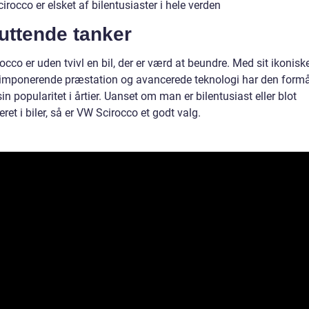
rocco er elsket af bilentusiaster i hele verden
uttende tanker
cco er uden tvivl en bil, der er værd at beundre. Med sit ikonisk
 imponerende præstation og avancerede teknologi har den formå
in popularitet i årtier. Uanset om man er bilentusiast eller blot
eret i biler, så er VW Scirocco et godt valg.