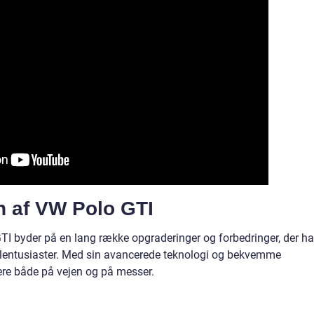
n af VW Polo GTI
I byder på en lang række opgraderinger og forbedringer, der ha
 bilentusiaster. Med sin avancerede teknologi og bekvemme
ere både på vejen og på messer.