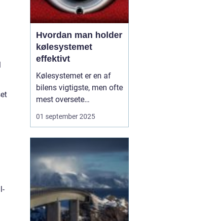
Hvordan man holder
kølesystemet
effektivt
l
Kølesystemet er en af
bilens vigtigste, men ofte
et
mest oversete
komponenter. Det er
01 september 2025
ansvarligt for at regulere
motorens temperatur og
sikre, at den kører
effektivt uden risiko for
overophedning. Uden et
velfungerende
l-
kølesystem ka...