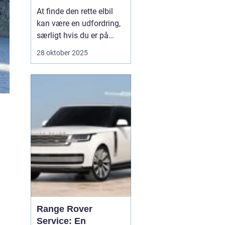
At finde den rette elbil
kan være en udfordring,
særligt hvis du er på
udkig efter brugte
28 oktober 2025
modeller.
Se brugte
elbiler til salg
, og
udforsk, hvordan du
navigerer i det...
Range Rover
Service: En