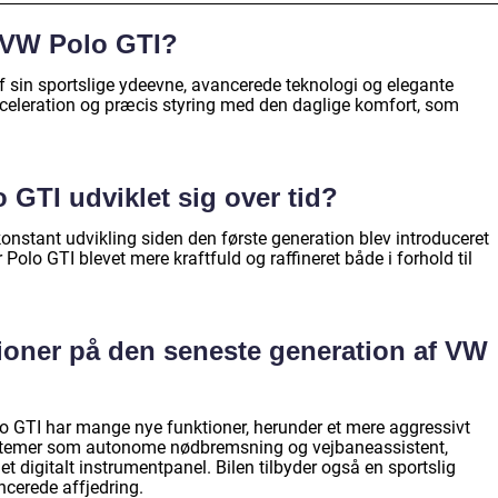
d VW Polo GTI?
f sin sportslige ydeevne, avancerede teknologi og elegante
cceleration og præcis styring med den daglige komfort, som
GTI udviklet sig over tid?
stant udvikling siden den første generation blev introduceret
Polo GTI blevet mere kraftfuld og raffineret både i forhold til
ioner på den seneste generation af VW
o GTI har mange nye funktioner, herunder et mere aggressivt
stemer som autonome nødbremsning og vejbaneassistent,
 digitalt instrumentpanel. Bilen tilbyder også en sportslig
ncerede affjedring.