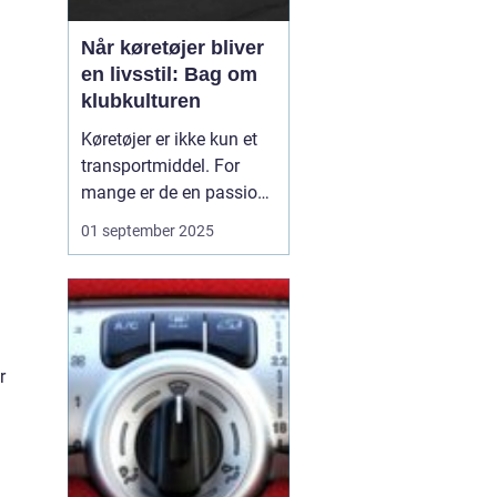
Når køretøjer bliver
en livsstil: Bag om
klubkulturen
Køretøjer er ikke kun et
transportmiddel. For
mange er de en passion,
et samlingspunkt og en
01 september 2025
livsstil. Klubkulturen
omkring biler,
motorcykler og lastbiler
rummer fællesskaber,
traditioner og historier,
r
der går langt ud over...