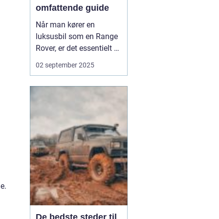
omfattende guide
Når man kører en
luksusbil som en Range
Rover, er det essentielt at
sørge for, at den får den
02 september 2025
optimale service og
vedligeholdelse. Dette
sikrer ikke bare bilens
levetid, men også
ejerens daglige
køreglæde....
e.
De bedste steder til