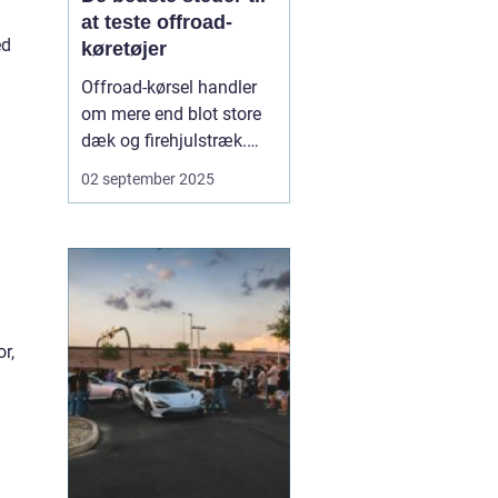
at teste offroad-
ed
køretøjer
Offroad-kørsel handler
om mere end blot store
dæk og firehjulstræk.
Det er en oplevelse, hvor
02 september 2025
bil og natur mødes på
udfordrende terræn.
Mange bilentusiaster og
eventyrlystne vælger at
teste deres kør...
r,