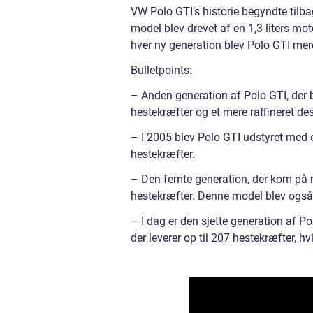
VW Polo GTI’s historie begyndte tilba
model blev drevet af en 1,3-liters mo
hver ny generation blev Polo GTI mer
Bulletpoints:
– Anden generation af Polo GTI, der 
hestekræfter og et mere raffineret de
– I 2005 blev Polo GTI udstyret med 
hestekræfter.
– Den femte generation, der kom på m
hestekræfter. Denne model blev også
– I dag er den sjette generation af Po
der leverer op til 207 hestekræfter, h