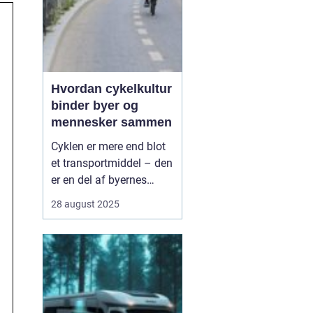
Hvordan cykelkultur
binder byer og
mennesker sammen
Cyklen er mere end blot
et transportmiddel – den
er en del af byernes
identitet og en kultur, der
28 august 2025
skaber fællesskab. I
mange byer rundt om i
verden er cykelkulturen
vokset til at være en
drivkraft for både
bæredygtighed ...