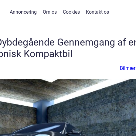
Annoncering
Om os
Cookies
Kontakt os
 Dybdegående Gennemgang af e
onisk Kompaktbil
Bilmær