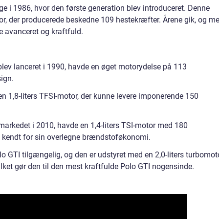
ge i 1986, hvor den første generation blev introduceret. Denne
tor, der producerede beskedne 109 hestekræfter. Årene gik, og m
e avanceret og kraftfuld.
blev lanceret i 1990, havde en øget motorydelse på 113
sign.
en 1,8-liters TFSI-motor, der kunne levere imponerende 150
arkedet i 2010, havde en 1,4-liters TSI-motor med 180
 kendt for sin overlegne brændstoføkonomi.
lo GTI tilgængelig, og den er udstyret med en 2,0-liters turbomoto
vilket gør den til den mest kraftfulde Polo GTI nogensinde.