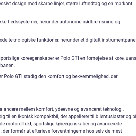
sivt design med skarpe linjer, større luftindtag og en markant
 sikkerhedssystemer, herunder autonome nødbremsning og
de teknologiske funktioner, herunder et digitalt instrumentpane
portslige køreegenskaber er Polo GTI en fornøjelse at køre, uans
rbanen.
rer Polo GTI stadig den komfort og bekvemmelighed, der
 balancere mellem komfort, ydeevne og avanceret teknologi.
 til en ikonisk kompaktbil, der appellerer til bilentusiaster og bi
nde motoreffekt, sportslige køreegenskaber og avancerede
, der formår at efterleve forventningerne hos selv de mest