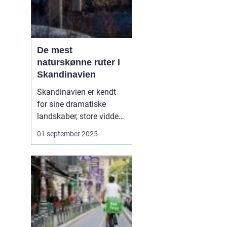
De mest
naturskønne ruter i
Skandinavien
Skandinavien er kendt
for sine dramatiske
landskaber, store vidder
og uendelige
01 september 2025
naturoplevelser. Fra de
norske fjorde til de
svenske skove og de
danske kystveje er
regionen et sandt
paradis for dem, der
elsker at opleve naturen
på fire hjul. En...