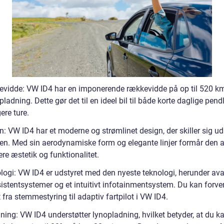
vidde: VW ID4 har en imponerende rækkevidde på op til 520 k
pladning. Dette gør det til en ideel bil til både korte daglige pend
ere ture.
: VW ID4 har et moderne og strømlinet design, der skiller sig ud
. Med sin aerodynamiske form og elegante linjer formår den a
re æstetik og funktionalitet.
logi: VW ID4 er udstyret med den nyeste teknologi, herunder av
sistentsystemer og et intuitivt infotainmentsystem. Du kan forve
t fra stemmestyring til adaptiv fartpilot i VW ID4.
ning: VW ID4 understøtter lynopladning, hvilket betyder, at du k