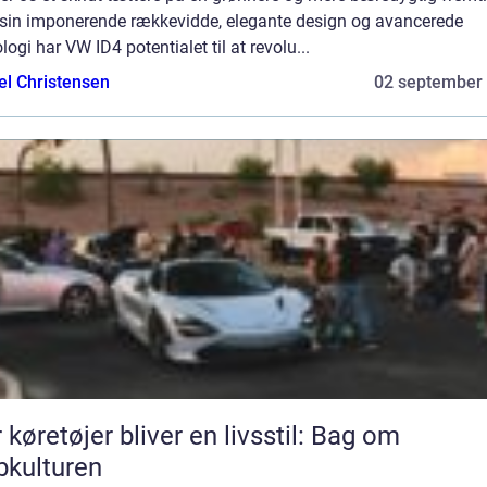
sin imponerende rækkevidde, elegante design og avancerede
logi har VW ID4 potentialet til at revolu...
el Christensen
02 september
 køretøjer bliver en livsstil: Bag om
bkulturen