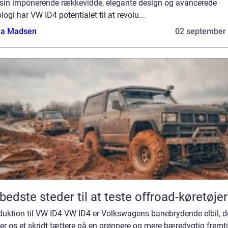
sin imponerende rækkevidde, elegante design og avancerede
logi har VW ID4 potentialet til at revolu...
a Madsen
02 september
bedste steder til at teste offroad-køretøjer
duktion til VW ID4 VW ID4 er Volkswagens banebrydende elbil, d
er os et skridt tættere på en grønnere og mere bæredygtig fremti