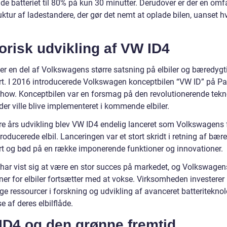
de batteriet til 80% på kun 30 minutter. Derudover er der en omf
uktur af ladestandere, der gør det nemt at oplade bilen, uanset h
orisk udvikling af VW ID4
er en del af Volkswagens større satsning på elbiler og bæredygt
rt. I 2016 introducerede Volkswagen konceptbilen “VW ID” på Pa
how. Konceptbilen var en forsmag på den revolutionerende tekn
der ville blive implementeret i kommende elbiler.
lere års udvikling blev VW ID4 endelig lanceret som Volkswagens 
ducerede elbil. Lanceringen var et stort skridt i retning af bær
rt og bød på en række imponerende funktioner og innovationer.
har vist sig at være en stor succes på markedet, og Volkswagen
ner for elbiler fortsætter med at vokse. Virksomheden investerer
ge ressourcer i forskning og udvikling af avanceret batteritekno
e af deres elbilflåde.
ID4 og den grønne fremtid