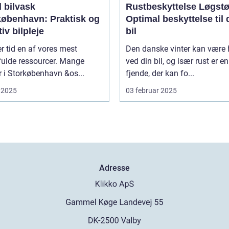
 bilvask
Rustbeskyttelse Løgstø
københavn: Praktisk og
Optimal beskyttelse til 
tiv bilpleje
bil
er tid en af vores mest
Den danske vinter kan være 
fulde ressourcer. Mange
ved din bil, og især rust er en
er i Storkøbenhavn &os...
fjende, der kan fo...
 2025
03 februar 2025
Adresse