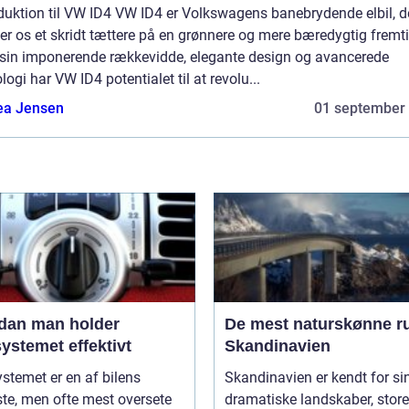
duktion til VW ID4 VW ID4 er Volkswagens banebrydende elbil, d
er os et skridt tættere på en grønnere og mere bæredygtig fremti
sin imponerende rækkevidde, elegante design og avancerede
logi har VW ID4 potentialet til at revolu...
ea Jensen
01 september
dan man holder
De mest naturskønne ru
ystemet effektivt
Skandinavien
stemet er en af bilens
Skandinavien er kendt for si
ste, men ofte mest oversete
dramatiske landskaber, store