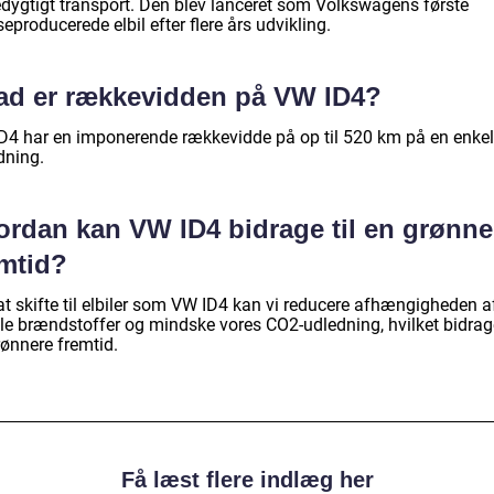
dygtigt transport. Den blev lanceret som Volkswagens første
producerede elbil efter flere års udvikling.
ad er rækkevidden på VW ID4?
D4 har en imponerende rækkevidde på op til 520 km på en enkel
dning.
ordan kan VW ID4 bidrage til en grønne
emtid?
at skifte til elbiler som VW ID4 kan vi reducere afhængigheden a
ile brændstoffer og mindske vores CO2-udledning, hvilket bidrage
rønnere fremtid.
Få læst flere indlæg her