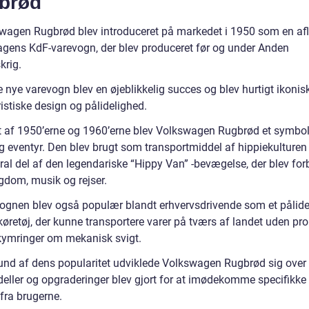
brød
wagen Rugbrød blev introduceret på markedet i 1950 som en afl
gens KdF-varevogn, der blev produceret før og under Anden
krig.
nye varevogn blev en øjeblikkelig succes og blev hurtigt ikonisk 
istiske design og pålidelighed.
et af 1950’erne og 1960’erne blev Volkswagen Rugbrød et symbo
og eventyr. Den blev brugt som transportmiddel af hippiekulturen
gral del af den legendariske “Hippy Van” -bevægelse, der blev fo
dom, musik og rejser.
ognen blev også populær blandt erhvervsdrivende som et pålide
køretøj, der kunne transportere varer på tværs af landet uden pr
ekymringer om mekanisk svigt.
und af dens popularitet udviklede Volkswagen Rugbrød sig over t
eller og opgraderinger blev gjort for at imødekomme specifikke
fra brugerne.