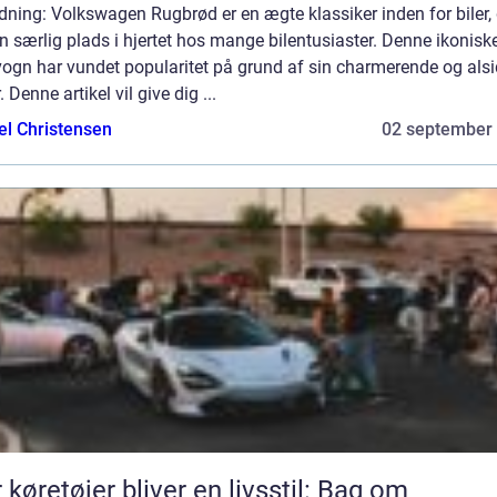
dning: Volkswagen Rugbrød er en ægte klassiker inden for biler, 
n særlig plads i hjertet hos mange bilentusiaster. Denne ikonisk
vogn har vundet popularitet på grund af sin charmerende og alsi
. Denne artikel vil give dig ...
el Christensen
02 september
 køretøjer bliver en livsstil: Bag om