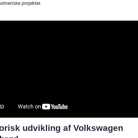
nstneriske projekter.
orisk udvikling af Volkswagen