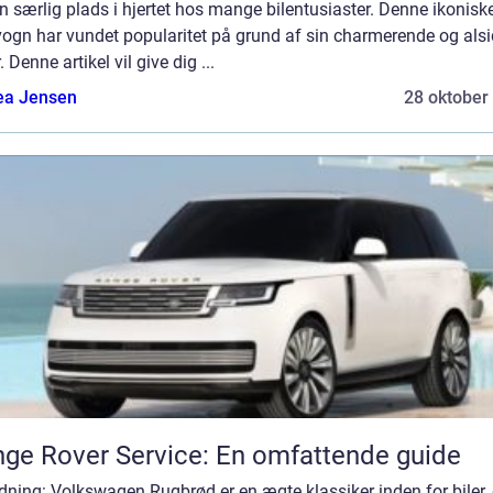
n særlig plads i hjertet hos mange bilentusiaster. Denne ikonisk
vogn har vundet popularitet på grund af sin charmerende og alsi
. Denne artikel vil give dig ...
ea Jensen
28 oktober
ge Rover Service: En omfattende guide
dning: Volkswagen Rugbrød er en ægte klassiker inden for biler, 