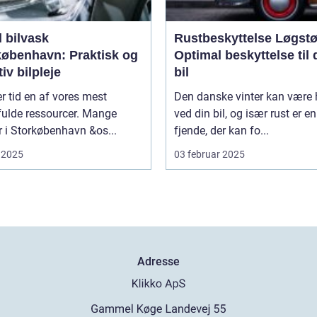
 bilvask
Rustbeskyttelse Løgstø
københavn: Praktisk og
Optimal beskyttelse til 
tiv bilpleje
bil
er tid en af vores mest
Den danske vinter kan være 
fulde ressourcer. Mange
ved din bil, og især rust er en
er i Storkøbenhavn &os...
fjende, der kan fo...
 2025
03 februar 2025
Adresse