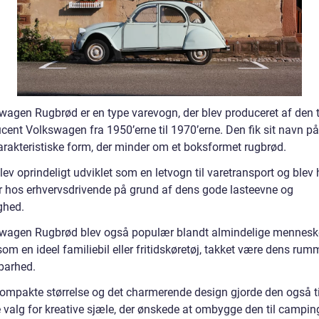
wagen Rugbrød er en type varevogn, der blev produceret af den 
ucent Volkswagen fra 1950’erne til 1970’erne. Den fik sit navn p
karakteristiske form, der minder om et boksformet rugbrød.
ev oprindeligt udviklet som en letvogn til varetransport og blev 
 hos erhvervsdrivende på grund af dens gode lasteevne og
ghed.
wagen Rugbrød blev også populær blandt almindelige menneske
om en ideel familiebil eller fritidskøretøj, takket være dens ru
barhed.
ompakte størrelse og det charmerende design gjorde den også ti
e valg for kreative sjæle, der ønskede at ombygge den til campi