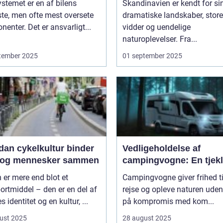
stemet er en af bilens
Skandinavien er kendt for si
ste, men ofte mest oversete
dramatiske landskaber, store
enter. Det er ansvarligt...
vidder og uendelige
naturoplevelser. Fra...
tember 2025
01 september 2025
dan cykelkultur binder
Vedligeholdelse af
 og mennesker sammen
campingvogne: En tjekl
 er mere end blot et
Campingvogne giver frihed ti
ortmiddel – den er en del af
rejse og opleve naturen uden
s identitet og en kultur, ...
på kompromis med kom...
ust 2025
28 august 2025