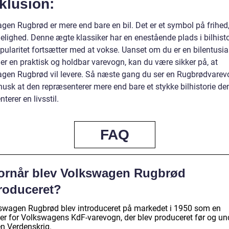
klusion:
gen Rugbrød er mere end bare en bil. Det er et symbol på frihed,
elighed. Denne ægte klassiker har en enestående plads i bilhisto
ularitet fortsætter med at vokse. Uanset om du er en bilentusias
er en praktisk og holdbar varevogn, kan du være sikker på, at
gen Rugbrød vil levere. Så næste gang du ser en Rugbrødvarev
husk at den repræsenterer mere end bare et stykke bilhistorie de
terer en livsstil.
FAQ
ornår blev Volkswagen Rugbrød
troduceret?
swagen Rugbrød blev introduceret på markedet i 1950 som en
ser for Volkswagens KdF-varevogn, der blev produceret før og un
n Verdenskrig.