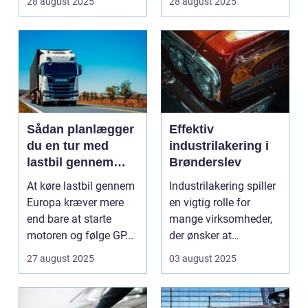
28 august 2025
28 august 2025
Sådan planlægger
Effektiv
du en tur med
industrilakering i
lastbil gennem
Brønderslev
Europa
At køre lastbil gennem
Industrilakering spiller
Europa kræver mere
en vigtig rolle for
end bare at starte
mange virksomheder,
motoren og følge GP...
der ønsker at
forlænge...
27 august 2025
03 august 2025