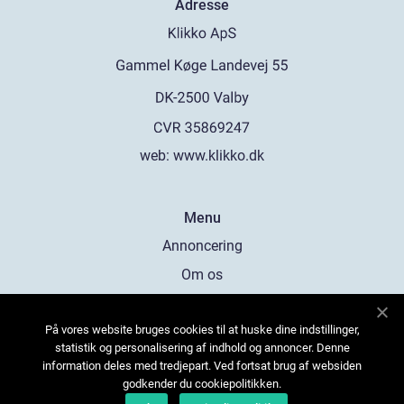
Adresse
web:
www.klikko.dk
Menu
Annoncering
Om os
Cookies
På vores website bruges cookies til at huske dine indstillinger,
Kontakt os
statistik og personalisering af indhold og annoncer. Denne
Sitemap
information deles med tredjepart. Ved fortsat brug af websiden
godkender du cookiepolitikken.