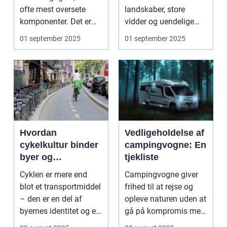
ofte mest oversete
landskaber, store
komponenter. Det er
vidder og uendelige
ansvarligt...
naturoplevelser. Fra...
01 september 2025
01 september 2025
Hvordan
Vedligeholdelse af
cykelkultur binder
campingvogne: En
byer og
tjekliste
mennesker
Cyklen er mere end
Campingvogne giver
sammen
blot et transportmiddel
frihed til at rejse og
– den er en del af
opleve naturen uden at
byernes identitet og en
gå på kompromis med
kultur, ...
kom...