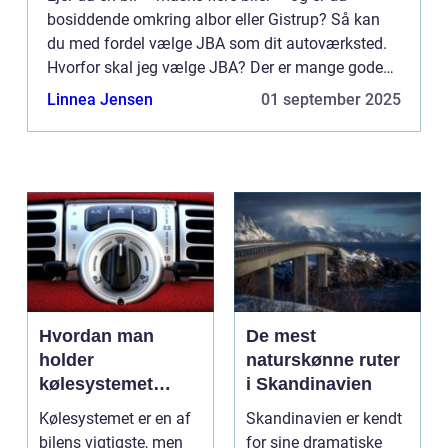
bosiddende omkring albor eller Gistrup? Så kan
du med fordel vælge JBA som dit autoværksted.
Hvorfor skal jeg vælge JBA? Der er mange gode
grunde til at væl...
Linnea Jensen
01 september 2025
Hvordan man
De mest
holder
naturskønne ruter
kølesystemet
i Skandinavien
effektivt
Kølesystemet er en af
Skandinavien er kendt
bilens vigtigste, men
for sine dramatiske