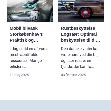
Mobil bilvask
Rustbeskyttelse
Storkøbenhavn:
Løgstør: Optimal
Praktisk og
beskyttelse til din
effektiv bilpleje
bil
I dag er tid en af vores
Den danske vinter kan
mest værdifulde
være hård ved din bil,
ressourcer. Mange
og især rust er en
bilister i
fjende, der kan fo...
Storkøbenhavn &os...
10 maj 2025
03 februar 2025