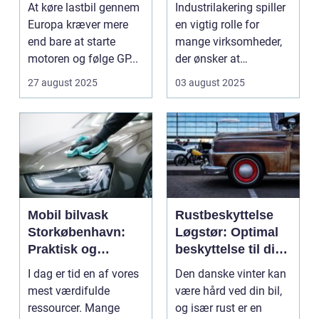
Europa
At køre lastbil gennem
Industrilakering spiller
Europa kræver mere
en vigtig rolle for
end bare at starte
mange virksomheder,
motoren og følge GP...
der ønsker at
forlænge...
27 august 2025
03 august 2025
Mobil bilvask
Rustbeskyttelse
Storkøbenhavn:
Løgstør: Optimal
Praktisk og
beskyttelse til din
effektiv bilpleje
bil
I dag er tid en af vores
Den danske vinter kan
mest værdifulde
være hård ved din bil,
ressourcer. Mange
og især rust er en