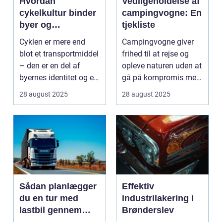
Hvordan
Vedligeholdelse af
cykelkultur binder
campingvogne: En
byer og
tjekliste
mennesker
Cyklen er mere end
Campingvogne giver
sammen
blot et transportmiddel
frihed til at rejse og
– den er en del af
opleve naturen uden at
byernes identitet og en
gå på kompromis med
kultur, ...
kom...
28 august 2025
28 august 2025
Sådan planlægger
Effektiv
du en tur med
industrilakering i
lastbil gennem
Brønderslev