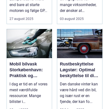
end bare at starte
mange virksomheder,
motoren og følge GP...
der ønsker at
forlænge...
27 august 2025
03 august 2025
Mobil bilvask
Rustbeskyttelse
Storkøbenhavn:
Løgstør: Optimal
Praktisk og
beskyttelse til din
effektiv bilpleje
bil
I dag er tid en af vores
Den danske vinter kan
mest værdifulde
være hård ved din bil,
ressourcer. Mange
og især rust er en
bilister i
fjende, der kan fo...
Storkøbenhavn &os...