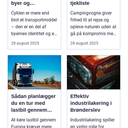
byer og
tjekliste
mennesker
Cyklen er mere end
Campingvogne giver
sammen
blot et transportmiddel
frihed til at rejse og
– den er en del af
opleve naturen uden at
byernes identitet og en
gå på kompromis med
kultur, ...
kom...
28 august 2025
28 august 2025
Sådan planlægger
Effektiv
du en tur med
industrilakering i
lastbil gennem
Brønderslev
Europa
At køre lastbil gennem
Industrilakering spiller
Europa kræver mere
en vigtig rolle for