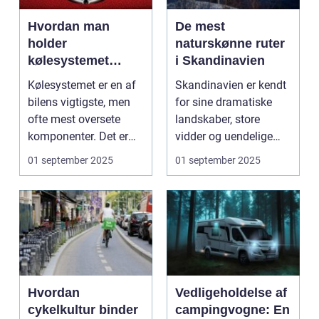
Hvordan man
De mest
holder
naturskønne ruter
kølesystemet
i Skandinavien
effektivt
Kølesystemet er en af
Skandinavien er kendt
bilens vigtigste, men
for sine dramatiske
ofte mest oversete
landskaber, store
komponenter. Det er
vidder og uendelige
ansvarligt...
naturoplevelser. Fra...
01 september 2025
01 september 2025
Hvordan
Vedligeholdelse af
cykelkultur binder
campingvogne: En