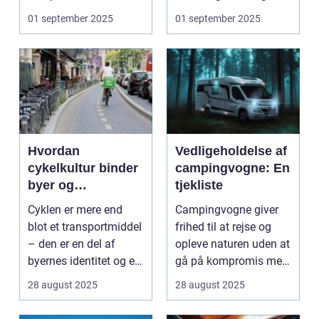
ansvarligt...
naturoplevelser. Fra...
01 september 2025
01 september 2025
Hvordan
Vedligeholdelse af
cykelkultur binder
campingvogne: En
byer og
tjekliste
mennesker
Cyklen er mere end
Campingvogne giver
sammen
blot et transportmiddel
frihed til at rejse og
– den er en del af
opleve naturen uden at
byernes identitet og en
gå på kompromis med
kultur, ...
kom...
28 august 2025
28 august 2025