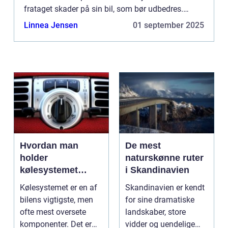
frataget skader på sin bil, som bør udbedres.
Uanset hvilken skade ...
Linnea Jensen
01 september 2025
Hvordan man
De mest
holder
naturskønne ruter
kølesystemet
i Skandinavien
effektivt
Kølesystemet er en af
Skandinavien er kendt
bilens vigtigste, men
for sine dramatiske
ofte mest oversete
landskaber, store
komponenter. Det er
vidder og uendelige