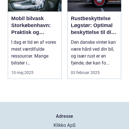
Mobil bilvask
Rustbeskyttelse
Storkøbenhavn:
Løgstør: Optimal
Praktisk og
beskyttelse til din
effektiv bilpleje
bil
I dag er tid en af vores
Den danske vinter kan
mest værdifulde
være hård ved din bil,
ressourcer. Mange
og især rust er en
bilister i
fjende, der kan fo...
Storkøbenhavn &os...
10 maj 2025
03 februar 2025
Adresse