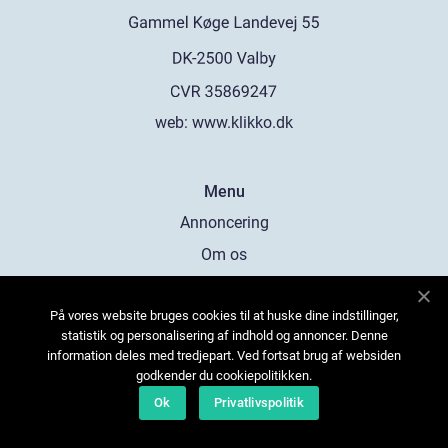
web:
www.klikko.dk
Menu
Annoncering
Om os
Cookies
På vores website bruges cookies til at huske dine indstillinger,
Kontakt os
statistik og personalisering af indhold og annoncer. Denne
Sitemap
information deles med tredjepart. Ved fortsat brug af websiden
godkender du cookiepolitikken.
Ok
Privatlivspolitik