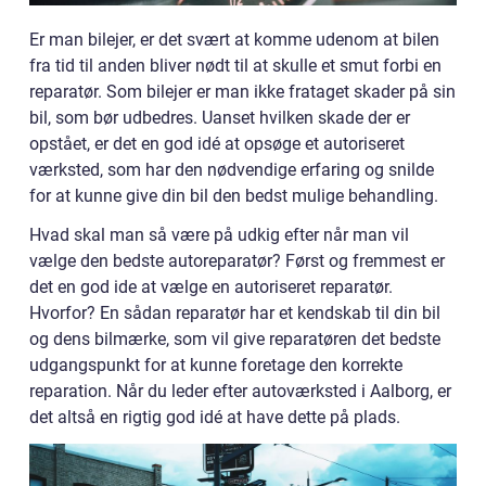
Er man bilejer, er det svært at komme udenom at bilen
fra tid til anden bliver nødt til at skulle et smut forbi en
reparatør. Som bilejer er man ikke frataget skader på sin
bil, som bør udbedres. Uanset hvilken skade der er
opstået, er det en god idé at opsøge et autoriseret
værksted, som har den nødvendige erfaring og snilde
for at kunne give din bil den bedst mulige behandling.
Hvad skal man så være på udkig efter når man vil
vælge den bedste autoreparatør? Først og fremmest er
det en god ide at vælge en autoriseret reparatør.
Hvorfor? En sådan reparatør har et kendskab til din bil
og dens bilmærke, som vil give reparatøren det bedste
udgangspunkt for at kunne foretage den korrekte
reparation. Når du leder efter autoværksted i Aalborg, er
det altså en rigtig god idé at have dette på plads.