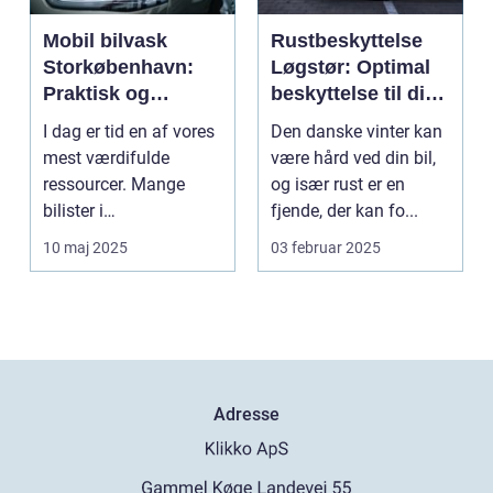
Mobil bilvask
Rustbeskyttelse
Storkøbenhavn:
Løgstør: Optimal
Praktisk og
beskyttelse til din
effektiv bilpleje
bil
I dag er tid en af vores
Den danske vinter kan
mest værdifulde
være hård ved din bil,
ressourcer. Mange
og især rust er en
bilister i
fjende, der kan fo...
Storkøbenhavn &os...
10 maj 2025
03 februar 2025
Adresse