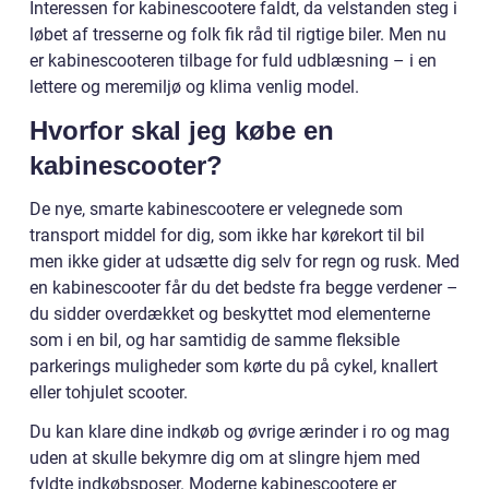
Interessen for kabinescootere faldt, da velstanden steg i
løbet af tresserne og folk fik råd til rigtige biler. Men nu
er kabinescooteren tilbage for fuld udblæsning – i en
lettere og meremiljø og klima venlig model.
Hvorfor skal jeg købe en
kabinescooter?
De nye, smarte kabinescootere er velegnede som
transport middel for dig, som ikke har kørekort til bil
men ikke gider at udsætte dig selv for regn og rusk. Med
en kabinescooter får du det bedste fra begge verdener –
du sidder overdækket og beskyttet mod elementerne
som i en bil, og har samtidig de samme fleksible
parkerings muligheder som kørte du på cykel, knallert
eller tohjulet scooter.
Du kan klare dine indkøb og øvrige ærinder i ro og mag
uden at skulle bekymre dig om at slingre hjem med
fyldte indkøbsposer. Moderne kabinescootere er