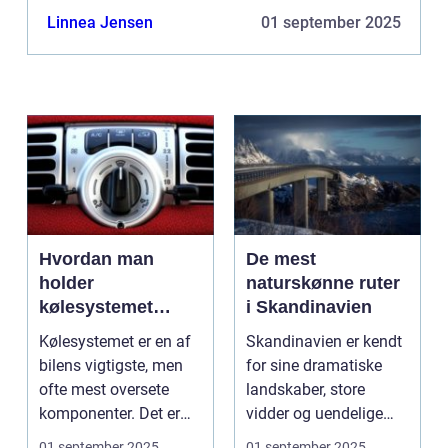
kabinescooter dog trehjulet. Før i tiden var
Linnea Jensen
01 september 2025
kabinescootere ...
Hvordan man
De mest
holder
naturskønne ruter
kølesystemet
i Skandinavien
effektivt
Kølesystemet er en af
Skandinavien er kendt
bilens vigtigste, men
for sine dramatiske
ofte mest oversete
landskaber, store
komponenter. Det er
vidder og uendelige
ansvarligt...
naturoplevelser. Fra...
01 september 2025
01 september 2025