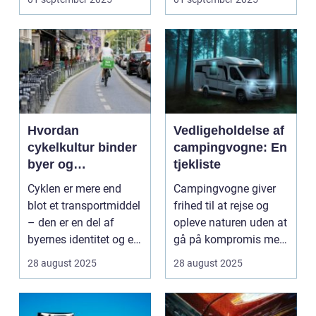
Hvordan
Vedligeholdelse af
cykelkultur binder
campingvogne: En
byer og
tjekliste
mennesker
Cyklen er mere end
Campingvogne giver
sammen
blot et transportmiddel
frihed til at rejse og
– den er en del af
opleve naturen uden at
byernes identitet og en
gå på kompromis med
kultur, ...
kom...
28 august 2025
28 august 2025