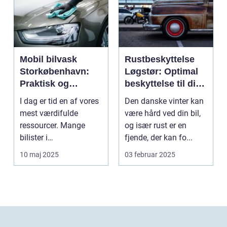
Mobil bilvask
Rustbeskyttelse
Storkøbenhavn:
Løgstør: Optimal
Praktisk og
beskyttelse til din
effektiv bilpleje
bil
I dag er tid en af vores
Den danske vinter kan
mest værdifulde
være hård ved din bil,
ressourcer. Mange
og især rust er en
bilister i
fjende, der kan fo...
Storkøbenhavn &os...
10 maj 2025
03 februar 2025