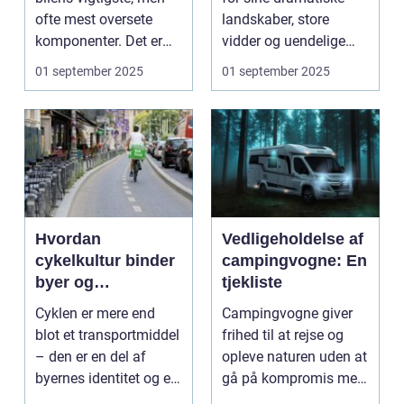
ofte mest oversete
landskaber, store
komponenter. Det er
vidder og uendelige
ansvarligt...
naturoplevelser. Fra...
01 september 2025
01 september 2025
Hvordan
Vedligeholdelse af
cykelkultur binder
campingvogne: En
byer og
tjekliste
mennesker
Cyklen er mere end
Campingvogne giver
sammen
blot et transportmiddel
frihed til at rejse og
– den er en del af
opleve naturen uden at
byernes identitet og en
gå på kompromis med
kultur, ...
kom...