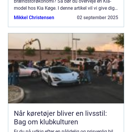
brændstoføkonomi? Så bør du overveje en Kia-
model hos Kia Køge. I denne artikel vil vi give dig
en oversi...
Mikkel Christensen
02 september 2025
Når køretøjer bliver en livsstil:
Bag om klubkulturen
Er du på udkig efter en pålidelig og prisvenlig bil,