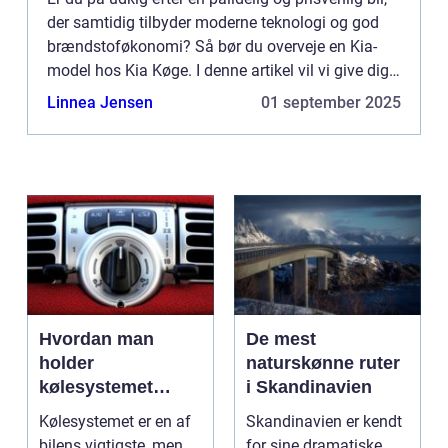
der samtidig tilbyder moderne teknologi og god
brændstoføkonomi? Så bør du overveje en Kia-
model hos Kia Køge. I denne artikel vil vi give dig
en oversi...
Linnea Jensen
01 september 2025
Hvordan man
De mest
holder
naturskønne ruter
kølesystemet
i Skandinavien
effektivt
Kølesystemet er en af
Skandinavien er kendt
bilens vigtigste, men
for sine dramatiske