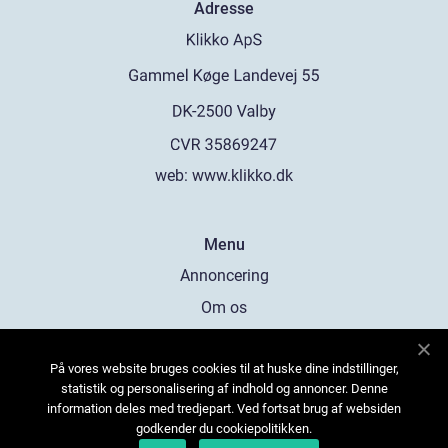
Adresse
web:
www.klikko.dk
Menu
Annoncering
Om os
Cookies
På vores website bruges cookies til at huske dine indstillinger,
Kontakt os
statistik og personalisering af indhold og annoncer. Denne
Sitemap
information deles med tredjepart. Ved fortsat brug af websiden
godkender du cookiepolitikken.