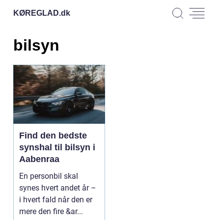
KØREGLAD.
dk
bilsyn
Find den bedste
synshal til bilsyn i
Aabenraa
En personbil skal
synes hvert andet år –
i hvert fald når den er
mere den fire &ar...