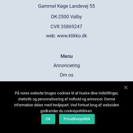
web:
www.klikko.dk
Menu
Annoncering
Om os
Cookies
På vores website bruges cookies til at huske dine indstillinger,
Kontakt os
statistik og personalisering af indhold og annoncer. Denne
Sitemap
information deles med tredjepart. Ved fortsat brug af websiden
godkender du cookiepolitikken.
Ok
Privatlivspolitik