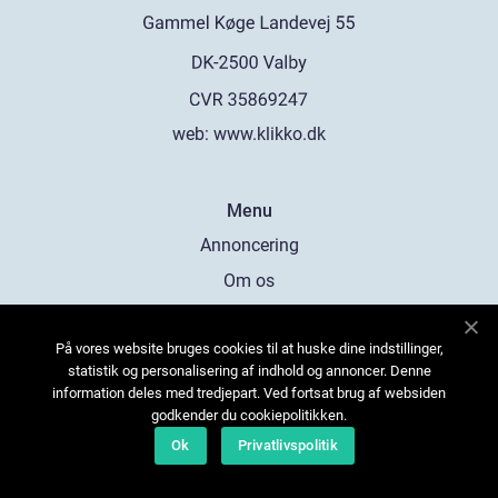
web:
www.klikko.dk
Menu
Annoncering
Om os
Cookies
På vores website bruges cookies til at huske dine indstillinger,
Kontakt os
statistik og personalisering af indhold og annoncer. Denne
Sitemap
information deles med tredjepart. Ved fortsat brug af websiden
godkender du cookiepolitikken.
Ok
Privatlivspolitik