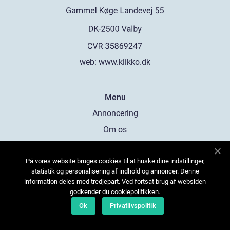
web:
www.klikko.dk
Menu
Annoncering
Om os
Cookies
På vores website bruges cookies til at huske dine indstillinger,
Kontakt os
statistik og personalisering af indhold og annoncer. Denne
Sitemap
information deles med tredjepart. Ved fortsat brug af websiden
godkender du cookiepolitikken.
Ok
Privatlivspolitik